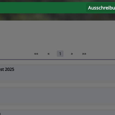
Ausschreib
««
«
»
»»
1
st 2025
1