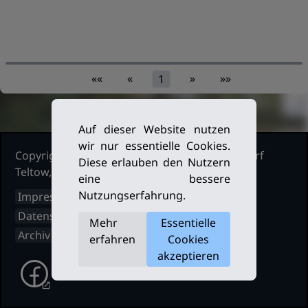
««
«
»
»»
1
Auf dieser Website nutzen
wir nur essentielle Cookies.
Copyright Ruderclub Kleinmachnow Stahnsdorf
Diese erlauben den Nutzern
Teltow, 2026. Alle Rechte vorbehalten.
eine bessere
Nutzungserfahrung.
Impressum
Datenschutz
Mehr
Essentielle
Archiv
erfahren
Cookies
akzeptieren