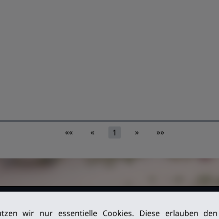
««
«
»
»»
1
026. Alle
Impressum
tzen wir nur essentielle Cookies. Diese erlauben de
Datenschutz