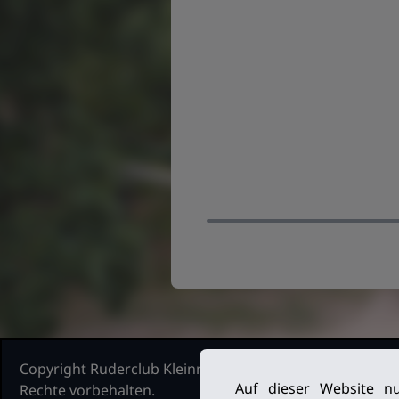
Copyright Ruderclub Kleinmachnow Stahnsdorf Teltow, 2
Auf dieser Website nu
Rechte vorbehalten.