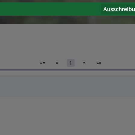
Ausschreib
««
«
»
»»
1