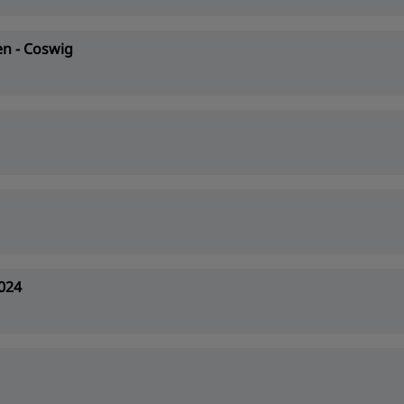
n - Coswig
024