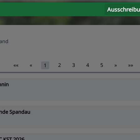
Ausschreib
land
««
«
2
3
4
5
»
»»
1
hnin
nde Spandau
C KST 2026