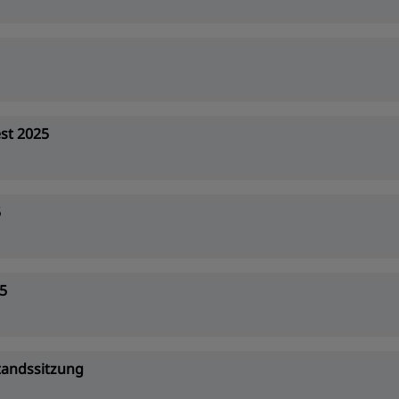
st 2025
5
5
tandssitzung