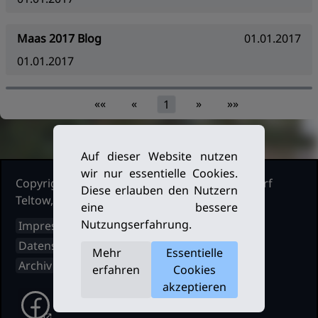
Maas 2017 Blog
01.01.2017
01.01.2017
««
«
»
»»
1
Auf dieser Website nutzen
wir nur essentielle Cookies.
Copyright Ruderclub Kleinmachnow Stahnsdorf
Diese erlauben den Nutzern
Teltow, 2026. Alle Rechte vorbehalten.
eine bessere
Nutzungserfahrung.
Impressum
Datenschutz
Mehr
Essentielle
Archiv
erfahren
Cookies
akzeptieren