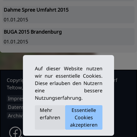
Dahme Spree Umfahrt 2015
01.01.2015
BUGA 2015 Brandenburg
01.01.2015
Auf dieser Website nutzen
wir nur essentielle Cookies.
Copyright Ruderclub Kleinmachnow Stahnsdorf
Diese erlauben den Nutzern
Teltow, 2026. Alle Rechte vorbehalten.
eine bessere
Nutzungserfahrung.
Impressum
Datenschutz
Mehr
Essentielle
Archiv
erfahren
Cookies
akzeptieren