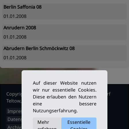
Berlin Saffonia 08
01.01.2008
Anrudern 2008
01.01.2008
Abrudern Berlin Schmöckwitz 08
01.01.2008
Auf dieser Website nutzen
wir nur essentielle Cookies.
Copyright Ruderclub Kleinmachnow Stahnsdorf
Diese erlauben den Nutzern
Teltow, 2026. Alle Rechte vorbehalten.
eine bessere
Nutzungserfahrung.
Impressum
Datenschutz
Mehr
Essentielle
Archiv