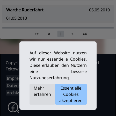
Warthe Ruderfahrt
05.05.2010
01.05.2010
««
«
»
»»
1
Auf dieser Website nutzen
wir nur essentielle Cookies.
Copyright Ruderclub Kleinmachnow Stahnsdorf
Diese erlauben den Nutzern
Teltow, 2026. Alle Rechte vorbehalten.
eine bessere
Nutzungserfahrung.
Impressum
Datenschutz
Mehr
Essentielle
Archiv
erfahren
Cookies
akzeptieren