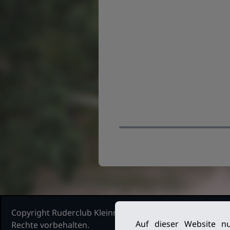
Copyright Ruderclub Kleinmachnow Stahnsdorf Teltow, 2
Auf dieser Website nu
Rechte vorbehalten.