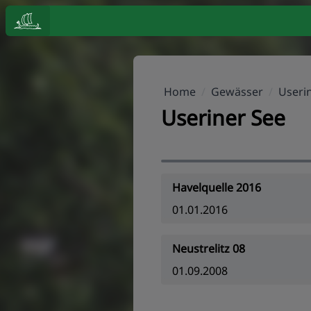
Home
/
Gewässer
/
Useri
Useriner See
Havelquelle 2016
01.01.2016
Neustrelitz 08
01.09.2008