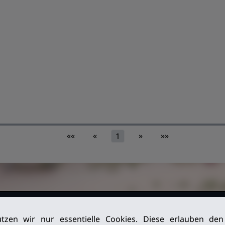
««
«
»
»»
1
026. Alle
Impressum
tzen wir nur essentielle Cookies. Diese erlauben de
Datenschutz