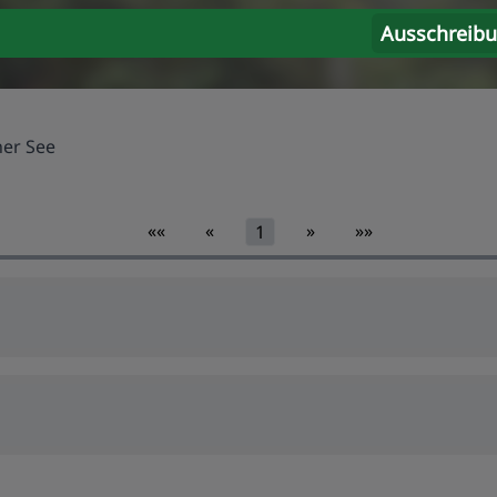
Ausschreib
ner See
««
«
»
»»
1