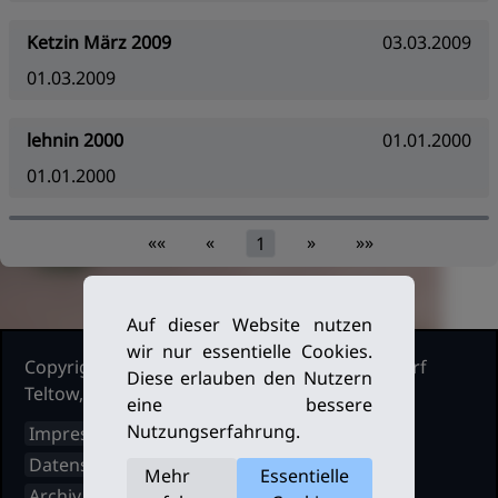
Ketzin März 2009
03.03.2009
01.03.2009
lehnin 2000
01.01.2000
01.01.2000
««
«
»
»»
1
Auf dieser Website nutzen
wir nur essentielle Cookies.
Copyright Ruderclub Kleinmachnow Stahnsdorf
Diese erlauben den Nutzern
Teltow, 2026. Alle Rechte vorbehalten.
eine bessere
Nutzungserfahrung.
Impressum
Datenschutz
Mehr
Essentielle
Archiv