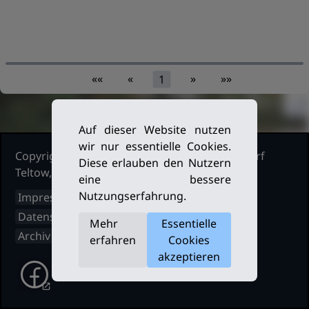
««
«
»
»»
1
Auf dieser Website nutzen
wir nur essentielle Cookies.
Copyright Ruderclub Kleinmachnow Stahnsdorf
Diese erlauben den Nutzern
Teltow, 2026. Alle Rechte vorbehalten.
eine bessere
Nutzungserfahrung.
Impressum
Datenschutz
Mehr
Essentielle
Archiv
erfahren
Cookies
akzeptieren