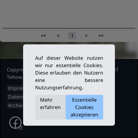
««
«
»
»»
1
Auf dieser Website nutzen
wir nur essentielle Cookies.
Copyright Ruderclub Kleinmachnow Stahnsdorf
Diese erlauben den Nutzern
Teltow, 2026. Alle Rechte vorbehalten.
eine bessere
Nutzungserfahrung.
Impressum
Datenschutz
Mehr
Essentielle
Archiv
erfahren
Cookies
akzeptieren