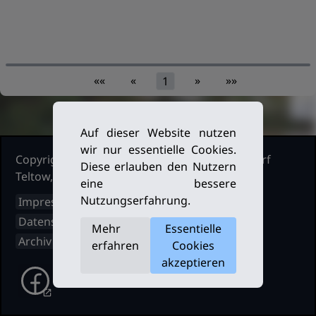
««
«
»
»»
1
Auf dieser Website nutzen
wir nur essentielle Cookies.
Copyright Ruderclub Kleinmachnow Stahnsdorf
Diese erlauben den Nutzern
Teltow, 2026. Alle Rechte vorbehalten.
eine bessere
Nutzungserfahrung.
Impressum
Datenschutz
Mehr
Essentielle
Archiv
erfahren
Cookies
akzeptieren