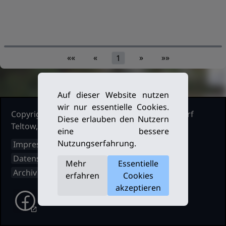
««
«
»
»»
1
Auf dieser Website nutzen
wir nur essentielle Cookies.
Copyright Ruderclub Kleinmachnow Stahnsdorf
Diese erlauben den Nutzern
Teltow, 2026. Alle Rechte vorbehalten.
eine bessere
Nutzungserfahrung.
Impressum
Datenschutz
Mehr
Essentielle
Archiv
erfahren
Cookies
akzeptieren