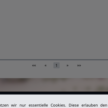
««
«
»
»»
1
026. Alle
Impressum
tzen wir nur essentielle Cookies. Diese erlauben de
Datenschutz