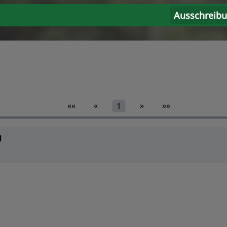
Ausschreib
««
«
»
»»
1
g