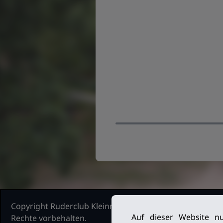
Copyright Ruderclub Kleinmachnow Stahnsdorf Teltow, 2
Auf dieser Website nu
Rechte vorbehalten.