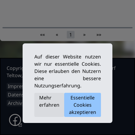
««
«
»
»»
1
Auf dieser Website nutzen
wir nur essentielle Cookies.
Copyright Ruderclub Kleinmachnow Stahnsdorf
Diese erlauben den Nutzern
Teltow, 2026. Alle Rechte vorbehalten.
eine bessere
Nutzungserfahrung.
Impressum
Datenschutz
Mehr
Essentielle
Archiv
erfahren
Cookies
akzeptieren