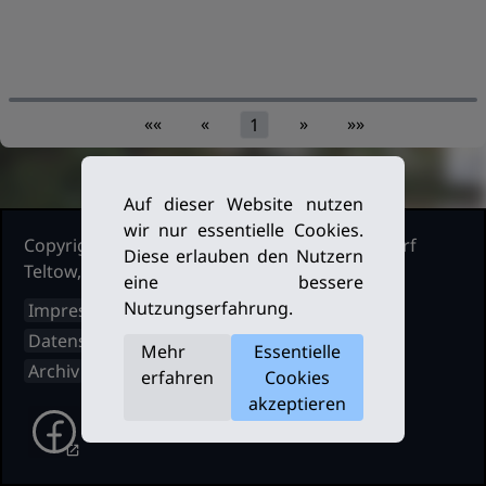
««
«
»
»»
1
Auf dieser Website nutzen
wir nur essentielle Cookies.
Copyright Ruderclub Kleinmachnow Stahnsdorf
Diese erlauben den Nutzern
Teltow, 2026. Alle Rechte vorbehalten.
eine bessere
Nutzungserfahrung.
Impressum
Datenschutz
Mehr
Essentielle
Archiv
erfahren
Cookies
akzeptieren