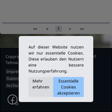
««
«
»
»»
1
Auf dieser Website nutzen
wir nur essentielle Cookies.
Copyright Ruderclub Kleinmachnow Stahnsdorf
Diese erlauben den Nutzern
Teltow, 2026. Alle Rechte vorbehalten.
eine bessere
Nutzungserfahrung.
Impressum
Datenschutz
Mehr
Essentielle
Archiv
erfahren
Cookies
akzeptieren