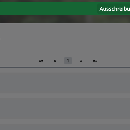
Ausschreib
n
««
«
»
»»
1