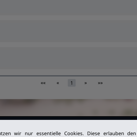
««
«
»
»»
1
026. Alle
Impressum
tzen wir nur essentielle Cookies. Diese erlauben de
Datenschutz