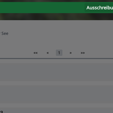
Ausschreib
r See
««
«
»
»»
1
23