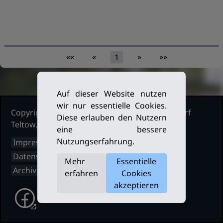
««
«
»
»»
1
Auf dieser Website nutzen
wir nur essentielle Cookies.
Copyright Ruderclub Kleinmachnow Stahnsdorf
Diese erlauben den Nutzern
Teltow, 2026. Alle Rechte vorbehalten.
eine bessere
Nutzungserfahrung.
Impressum
Datenschutz
Mehr
Essentielle
Archiv
erfahren
Cookies
akzeptieren