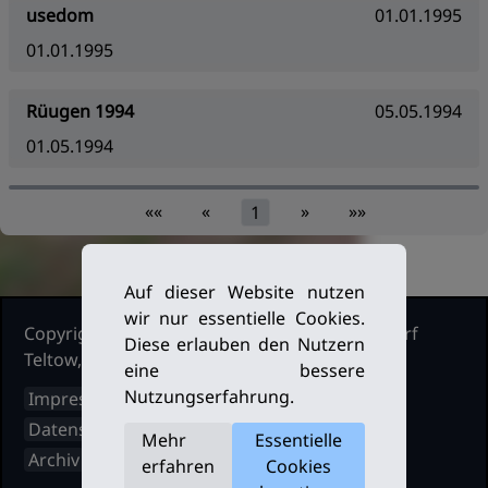
usedom
01.01.1995
01.01.1995
Rüugen 1994
05.05.1994
01.05.1994
««
«
»
»»
1
Auf dieser Website nutzen
wir nur essentielle Cookies.
Copyright Ruderclub Kleinmachnow Stahnsdorf
Diese erlauben den Nutzern
Teltow, 2026. Alle Rechte vorbehalten.
eine bessere
Nutzungserfahrung.
Impressum
Datenschutz
Mehr
Essentielle
Archiv
erfahren
Cookies