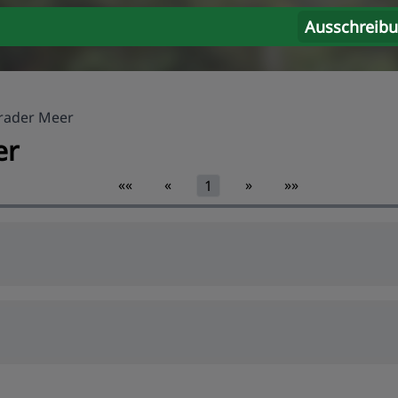
Ausschreib
rader Meer
er
««
«
»
»»
1