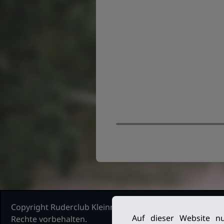
Copyright Ruderclub Kleinmachnow Stahnsdorf Teltow, 2
Auf dieser Website nu
Rechte vorbehalten.