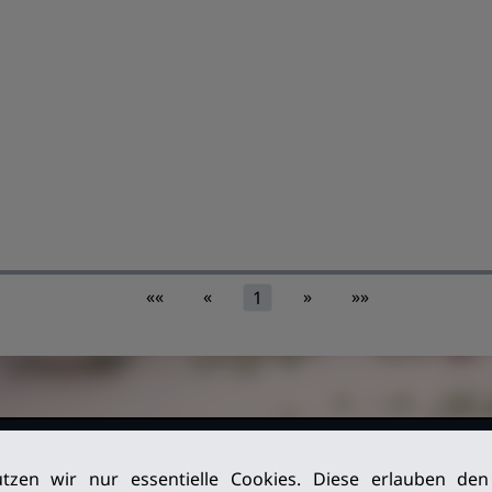
««
«
»
»»
1
026. Alle
Impressum
tzen wir nur essentielle Cookies. Diese erlauben de
Datenschutz