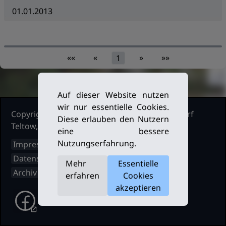
01.01.2013
««
«
»
»»
1
Auf dieser Website nutzen
wir nur essentielle Cookies.
Copyright Ruderclub Kleinmachnow Stahnsdorf
Diese erlauben den Nutzern
Teltow, 2026. Alle Rechte vorbehalten.
eine bessere
Nutzungserfahrung.
Impressum
Datenschutz
Mehr
Essentielle
Archiv
erfahren
Cookies
akzeptieren