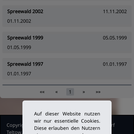
Spreewald 2002
11.11.2002
01.11.2002
Spreewald 1999
05.05.1999
01.05.1999
Spreewald 1997
01.01.1997
01.01.1997
««
«
»
»»
1
Auf dieser Website nutzen
wir nur essentielle Cookies.
Copyright Ruderclub Kleinmachnow Stahnsdorf
Diese erlauben den Nutzern
Teltow, 2026. Alle Rechte vorbehalten.