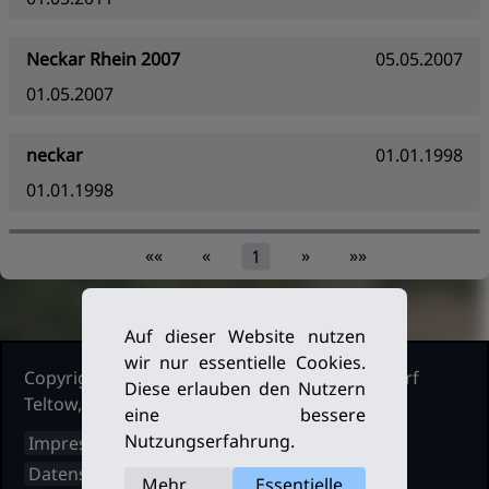
Neckar Rhein 2007
05.05.2007
01.05.2007
neckar
01.01.1998
01.01.1998
««
«
»
»»
1
Auf dieser Website nutzen
wir nur essentielle Cookies.
Copyright Ruderclub Kleinmachnow Stahnsdorf
Diese erlauben den Nutzern
Teltow, 2026. Alle Rechte vorbehalten.
eine bessere
Nutzungserfahrung.
Impressum
Datenschutz
Mehr
Essentielle