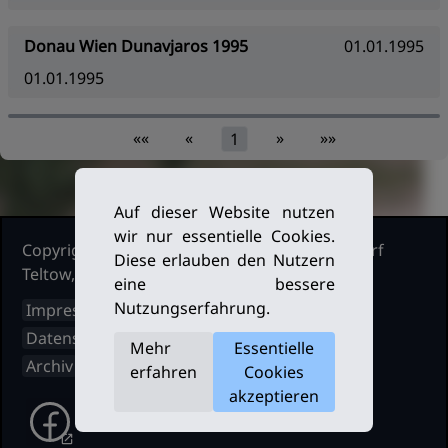
Donau Wien Dunavjaros 1995
01.01.1995
01.01.1995
««
«
»
»»
1
Auf dieser Website nutzen
wir nur essentielle Cookies.
Copyright Ruderclub Kleinmachnow Stahnsdorf
Diese erlauben den Nutzern
Teltow, 2026. Alle Rechte vorbehalten.
eine bessere
Nutzungserfahrung.
Impressum
Datenschutz
Mehr
Essentielle
Archiv
erfahren
Cookies
akzeptieren