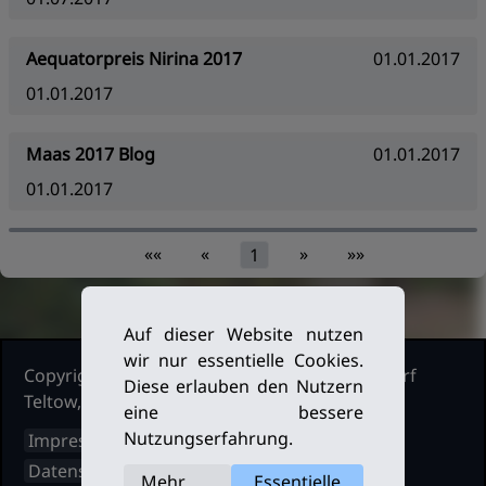
Aequatorpreis Nirina 2017
01.01.2017
01.01.2017
Maas 2017 Blog
01.01.2017
01.01.2017
««
«
»
»»
1
Auf dieser Website nutzen
wir nur essentielle Cookies.
Copyright Ruderclub Kleinmachnow Stahnsdorf
Diese erlauben den Nutzern
Teltow, 2026. Alle Rechte vorbehalten.
eine bessere
Nutzungserfahrung.
Impressum
Datenschutz
Mehr
Essentielle