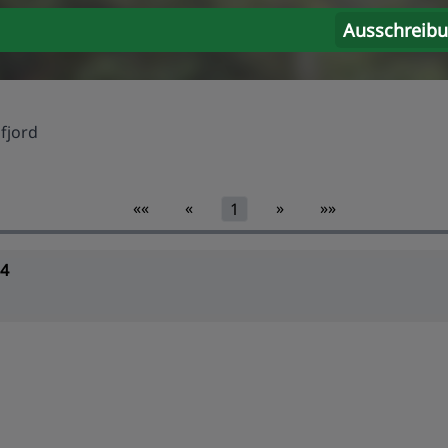
Ausschreib
fjord
««
«
»
»»
1
24