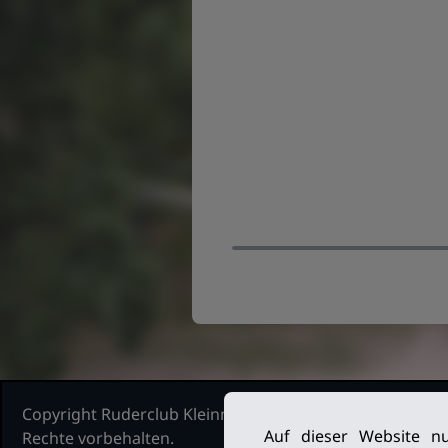
Copyright Ruderclub Kleinmachnow Stahnsdorf Teltow, 2
Auf dieser Website nu
Rechte vorbehalten.