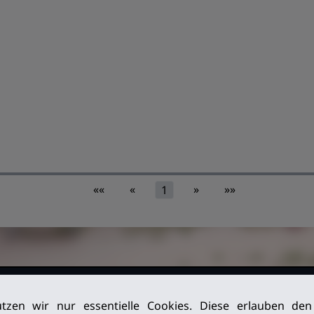
««
«
»
»»
1
026. Alle
Impressum
tzen wir nur essentielle Cookies. Diese erlauben de
Datenschutz