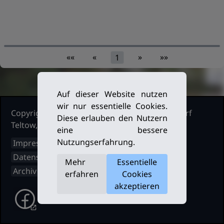
««
«
»
»»
1
Auf dieser Website nutzen
wir nur essentielle Cookies.
Copyright Ruderclub Kleinmachnow Stahnsdorf
Diese erlauben den Nutzern
Teltow, 2026. Alle Rechte vorbehalten.
eine bessere
Nutzungserfahrung.
Impressum
Datenschutz
Mehr
Essentielle
Archiv
erfahren
Cookies
akzeptieren