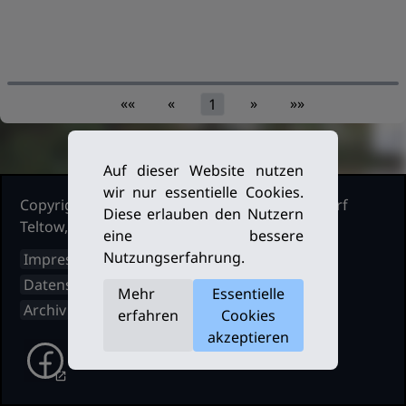
««
«
»
»»
1
Auf dieser Website nutzen
wir nur essentielle Cookies.
Copyright Ruderclub Kleinmachnow Stahnsdorf
Diese erlauben den Nutzern
Teltow, 2026. Alle Rechte vorbehalten.
eine bessere
Nutzungserfahrung.
Impressum
Datenschutz
Mehr
Essentielle
Archiv
erfahren
Cookies
akzeptieren