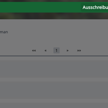
Ausschreib
eman
««
«
»
»»
1