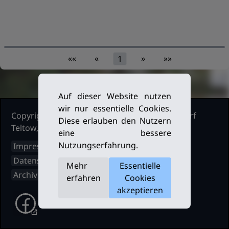
««
«
»
»»
1
Auf dieser Website nutzen
wir nur essentielle Cookies.
Copyright Ruderclub Kleinmachnow Stahnsdorf
Diese erlauben den Nutzern
Teltow, 2026. Alle Rechte vorbehalten.
eine bessere
Nutzungserfahrung.
Impressum
Datenschutz
Mehr
Essentielle
Archiv
erfahren
Cookies
akzeptieren