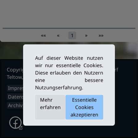
««
«
»
»»
1
Auf dieser Website nutzen
wir nur essentielle Cookies.
Copyright Ruderclub Kleinmachnow Stahnsdorf
Diese erlauben den Nutzern
Teltow, 2026. Alle Rechte vorbehalten.
eine bessere
Nutzungserfahrung.
Impressum
Datenschutz
Mehr
Essentielle
Archiv
erfahren
Cookies
akzeptieren