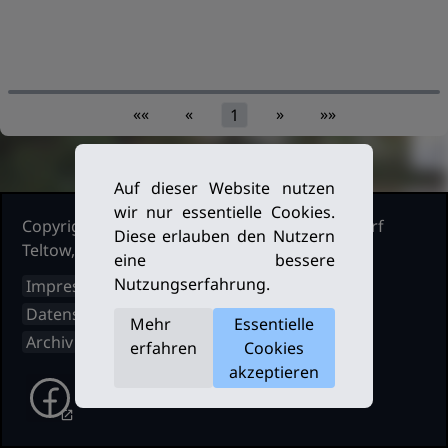
««
«
»
»»
1
Auf dieser Website nutzen
wir nur essentielle Cookies.
Copyright Ruderclub Kleinmachnow Stahnsdorf
Diese erlauben den Nutzern
Teltow, 2026. Alle Rechte vorbehalten.
eine bessere
Nutzungserfahrung.
Impressum
Datenschutz
Mehr
Essentielle
Archiv
erfahren
Cookies
akzeptieren