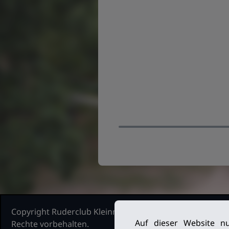
Copyright Ruderclub Kleinmachnow Stahnsdorf Teltow, 2
Auf dieser Website nu
Rechte vorbehalten.