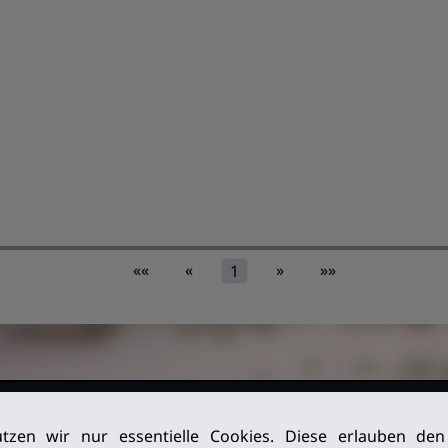
««
«
»
»»
1
026. Alle
Impressum
tzen wir nur essentielle Cookies. Diese erlauben de
Datenschutz