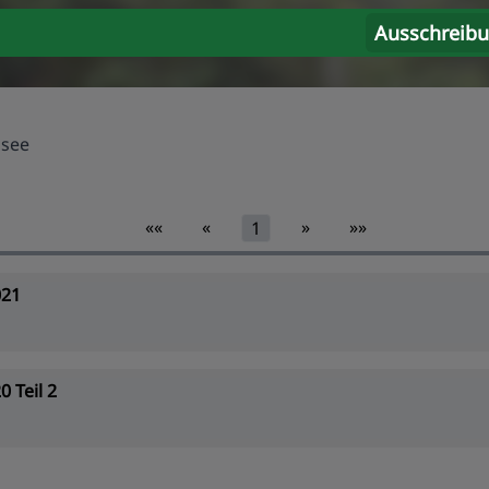
Ausschreib
nsee
««
«
»
»»
1
021
 Teil 2