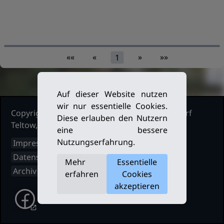
««
«
»
»»
1
Auf dieser Website nutzen
wir nur essentielle Cookies.
Copyright Ruderclub Kleinmachnow Stahnsdorf
Diese erlauben den Nutzern
Teltow, 2026. Alle Rechte vorbehalten.
eine bessere
Nutzungserfahrung.
Impressum
Datenschutz
Mehr
Essentielle
Archiv
erfahren
Cookies
akzeptieren