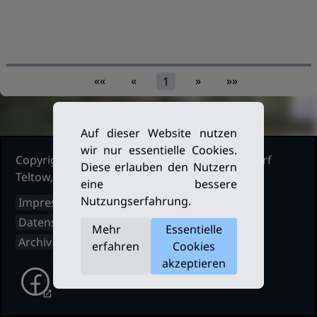
««
«
»
»»
1
Auf dieser Website nutzen
wir nur essentielle Cookies.
Copyright Ruderclub Kleinmachnow Stahnsdorf
Diese erlauben den Nutzern
Teltow, 2026. Alle Rechte vorbehalten.
eine bessere
Nutzungserfahrung.
Impressum
Datenschutz
Mehr
Essentielle
Archiv
erfahren
Cookies
akzeptieren