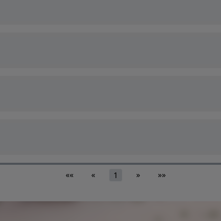
««
«
»
»»
1