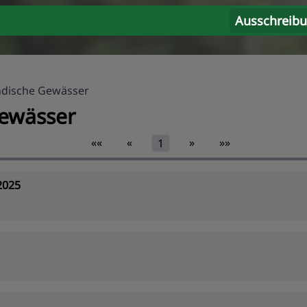
Ausschreib
ndische Gewässer
Gewässer
««
«
»
»»
1
2025