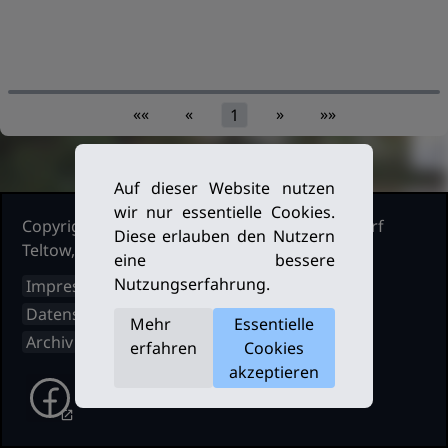
««
«
»
»»
1
Auf dieser Website nutzen
wir nur essentielle Cookies.
Copyright Ruderclub Kleinmachnow Stahnsdorf
Diese erlauben den Nutzern
Teltow, 2026. Alle Rechte vorbehalten.
eine bessere
Nutzungserfahrung.
Impressum
Datenschutz
Mehr
Essentielle
Archiv
erfahren
Cookies
akzeptieren