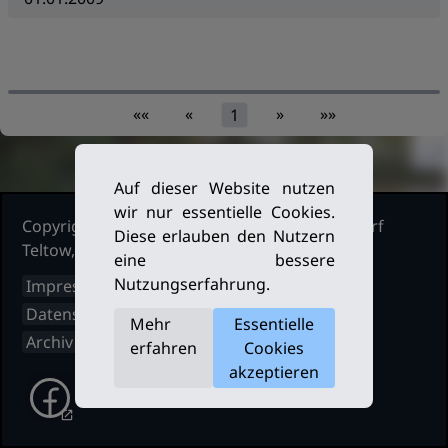
««
«
»
»»
1
Auf dieser Website nutzen
wir nur essentielle Cookies.
Copyright Ruderclub Kleinmachnow Stahnsdorf
Diese erlauben den Nutzern
Teltow, 2026. Alle Rechte vorbehalten.
eine bessere
Nutzungserfahrung.
Impressum
Datenschutz
Mehr
Essentielle
Archiv
erfahren
Cookies
akzeptieren