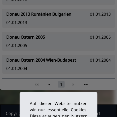
Donau 2013 Rumänien Bulgarien
01.01.2013
01.01.2013
Donau Ostern 2005
01.01.2005
01.01.2005
Donau Ostern 2004 Wien-Budapest
01.01.2004
01.01.2004
««
«
»
»»
1
Auf dieser Website nutzen
wir nur essentielle Cookies.
Copyright Ruderclub Kleinmachnow Stahnsdorf
Diese erlauben den Nutzern