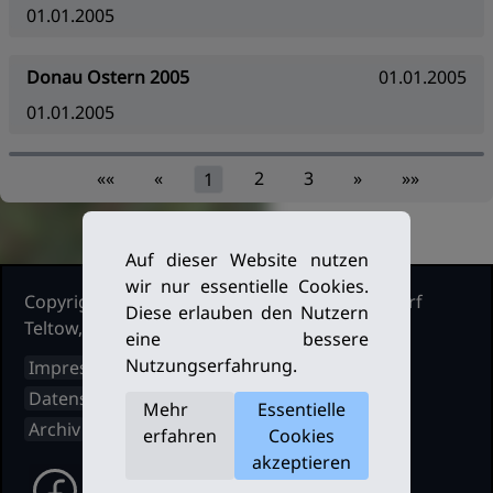
01.01.2005
Donau Ostern 2005
01.01.2005
01.01.2005
««
«
2
3
»
»»
1
Auf dieser Website nutzen
wir nur essentielle Cookies.
Copyright Ruderclub Kleinmachnow Stahnsdorf
Diese erlauben den Nutzern
Teltow, 2026. Alle Rechte vorbehalten.
eine bessere
Nutzungserfahrung.
Impressum
Datenschutz
Mehr
Essentielle
Archiv
erfahren
Cookies
akzeptieren