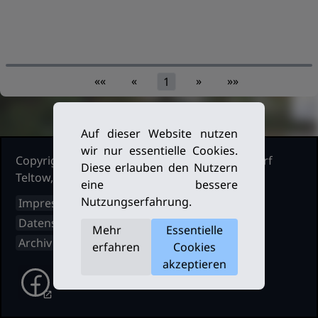
««
«
»
»»
1
Auf dieser Website nutzen
wir nur essentielle Cookies.
Copyright Ruderclub Kleinmachnow Stahnsdorf
Diese erlauben den Nutzern
Teltow, 2026. Alle Rechte vorbehalten.
eine bessere
Nutzungserfahrung.
Impressum
Datenschutz
Mehr
Essentielle
Archiv
erfahren
Cookies
akzeptieren