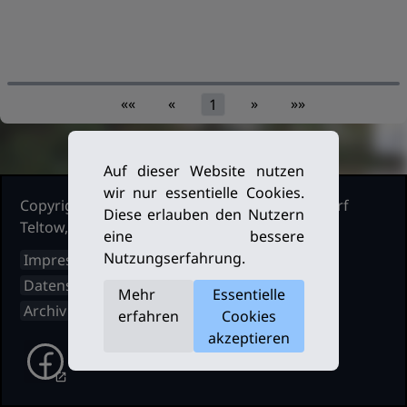
««
«
»
»»
1
Auf dieser Website nutzen
wir nur essentielle Cookies.
Copyright Ruderclub Kleinmachnow Stahnsdorf
Diese erlauben den Nutzern
Teltow, 2026. Alle Rechte vorbehalten.
eine bessere
Nutzungserfahrung.
Impressum
Datenschutz
Mehr
Essentielle
Archiv
erfahren
Cookies
akzeptieren