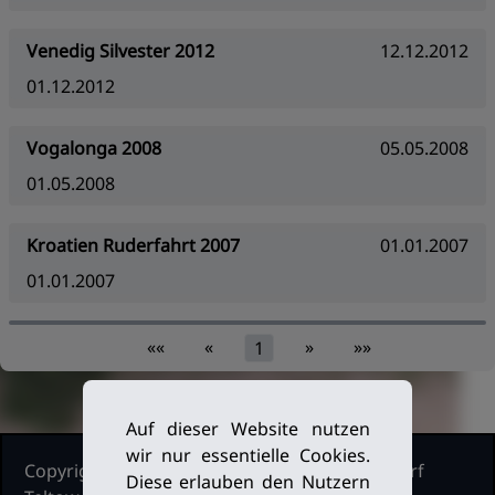
Venedig Silvester 2012
12.12.2012
01.12.2012
Vogalonga 2008
05.05.2008
01.05.2008
Kroatien Ruderfahrt 2007
01.01.2007
01.01.2007
««
«
»
»»
1
Auf dieser Website nutzen
wir nur essentielle Cookies.
Copyright Ruderclub Kleinmachnow Stahnsdorf
Diese erlauben den Nutzern