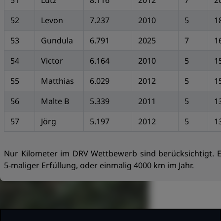
51
Lutz
8.116
2012
7
2
52
Levon
7.237
2010
5
1
53
Gundula
6.791
2025
7
1
54
Victor
6.164
2010
5
1
55
Matthias
6.029
2012
5
1
56
Malte B
5.339
2011
5
1
57
Jörg
5.197
2012
5
1
Nur Kilometer im DRV Wettbewerb sind berücksichtigt. 
5-maliger Erfüllung, oder einmalig 4000 km im Jahr.