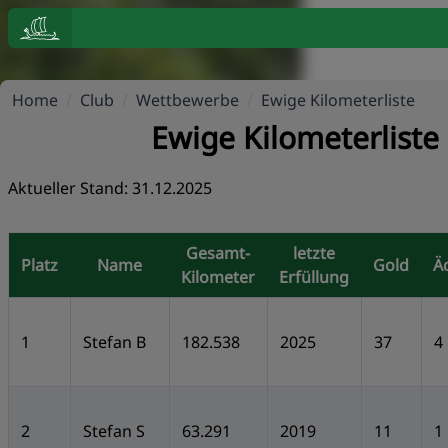
Home
/
Club
/
Wettbewerbe
/
Ewige Kilometerliste
Ewige Kilometerliste
Aktueller Stand: 31.12.2025
Gesamt-
letzte
Platz
Name
Gold
Ä
Kilometer
Erfüllung
1
Stefan B
182.538
2025
37
4
2
Stefan S
63.291
2019
11
1