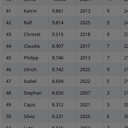
41
Katrin
9.861
2013
9
2
42
Ralf
9.814
2025
5
2
43
Christel
9.515
2018
9
2
44
Claudia
8.907
2017
7
2
45
Philipp
8.746
2013
7
2
46
Ulrich
8.742
2025
9
2
47
Isabel
8.694
2022
5
2
48
Stephan
8.650
2007
3
2
49
Cajus
8.312
2021
3
2
50
Silvia
8.231
2025
6
2