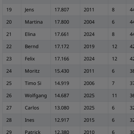
19
Jens
17.807
2011
8
4
20
Martina
17.800
2004
6
4
21
Elina
17.661
2024
8
4
22
Bernd
17.172
2019
12
4
23
Felix
17.166
2024
12
4
24
Moritz
15.430
2011
6
3
25
Timo Si
14.919
2006
7
3
26
Wolfgang
14.687
2025
11
3
27
Carlos
13.080
2025
6
3
28
Ines
12.917
2015
6
3
29
Patrick
12.380
2010
6
3