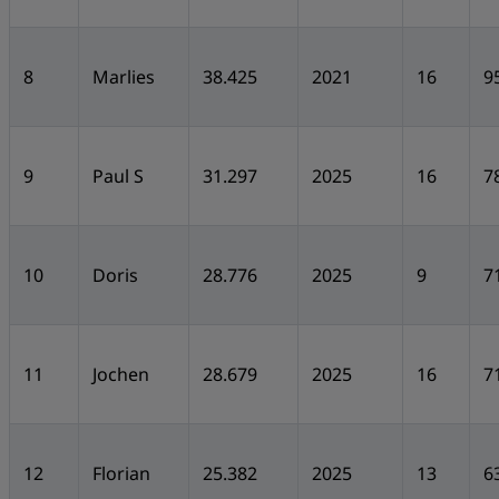
8
Marlies
38.425
2021
16
9
9
Paul S
31.297
2025
16
7
10
Doris
28.776
2025
9
7
11
Jochen
28.679
2025
16
7
12
Florian
25.382
2025
13
6