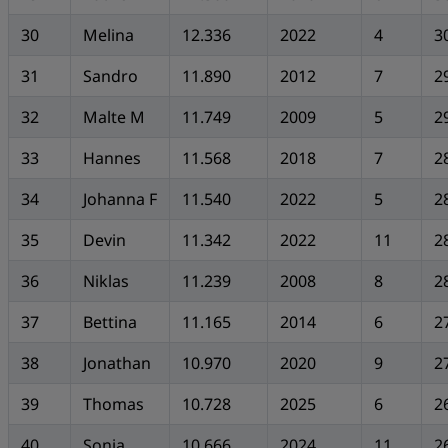
30
Melina
12.336
2022
4
3
31
Sandro
11.890
2012
7
2
32
Malte M
11.749
2009
5
2
33
Hannes
11.568
2018
7
2
34
Johanna F
11.540
2022
5
2
35
Devin
11.342
2022
11
2
36
Niklas
11.239
2008
8
2
37
Bettina
11.165
2014
6
2
38
Jonathan
10.970
2020
9
2
39
Thomas
10.728
2025
6
2
40
Sonia
10.666
2024
11
2