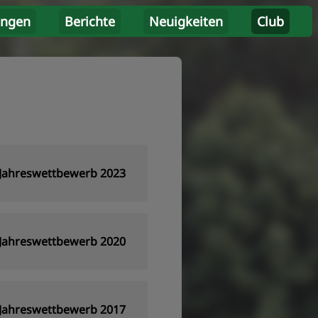
ungen
Berichte
Neuigkeiten
Club
Jahreswettbewerb 2023
Jahreswettbewerb 2020
Jahreswettbewerb 2017