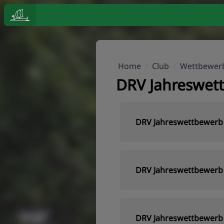
Home
/
Club
/
Wettbewer
DRV Jahreswet
DRV Jahreswettbewerb
DRV Jahreswettbewerb
DRV Jahreswettbewerb