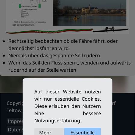
Rechtzeitig beobachten ob die Fähre fährt, oder
demnächst losfahren wird
Niemals über das gespannte Seil rudern
Wenn das Seil den Fluss sperrt, wenden und aufwärts
rudernd auf der Stelle warten
Auf dieser Website nutzen
wir nur essentielle Cookies.
Copyright Ruderclub Kleinmachnow Stahnsdorf
Diese erlauben den Nutzern
Teltow, 2026. Alle Rechte vorbehalten.
eine bessere
Nutzungserfahrung.
Impressum
Datenschutz
Mehr
Essentielle