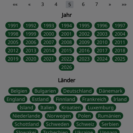
««
«
3
4
6
7
»
»»
5
Jahr
1991
1992
1993
1994
1995
1996
1997
1998
1999
2000
2001
2002
2003
2004
2005
2006
2007
2008
2009
2010
2011
2012
2013
2014
2015
2016
2017
2018
2019
2020
2021
2022
2023
2024
2025
2026
Länder
Belgien
Bulgarien
Deutschland
Dänemark
England
Estland
Finnland
Frankreich
Irland
Island
Italien
Kroatien
Luxemburg
Niederlande
Norwegen
Polen
Rumänien
Schottland
Schweden
Schweiz
Serbien
Slowakei
Tschechien
Ukraine
Ungarn