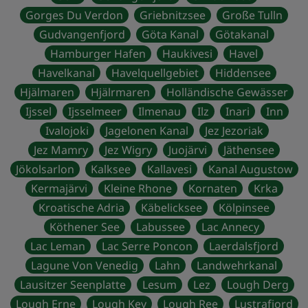
Gorges Du Verdon
Griebnitzsee
Große Tulln
Gudvangenfjord
Göta Kanal
Götakanal
Hamburger Hafen
Haukivesi
Havel
Havelkanal
Havelquellgebiet
Hiddensee
Hjälmaren
Hjälrmaren
Holländische Gewässer
Ijssel
Ijsselmeer
Ilmenau
Ilz
Inari
Inn
Ivalojoki
Jagelonen Kanal
Jez Jezoriak
Jez Mamry
Jez Wigry
Juojärvi
Jäthensee
Jökolsarlon
Kalksee
Kallavesi
Kanal Augustow
Kermajärvi
Kleine Rhone
Kornaten
Krka
Kroatische Adria
Käbelicksee
Kölpinsee
Köthener See
Labussee
Lac Annecy
Lac Leman
Lac Serre Poncon
Laerdalsfjord
Lagune Von Venedig
Lahn
Landwehrkanal
Lausitzer Seenplatte
Lesum
Lez
Lough Derg
Lough Erne
Lough Key
Lough Ree
Lustrafjord