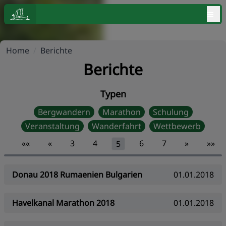
≡
Home
/
Berichte
Berichte
Typen
Bergwandern
Marathon
Schulung
Veranstaltung
Wanderfahrt
Wettbewerb
««
«
3
4
6
7
»
»»
5
Donau 2018 Rumaenien Bulgarien
01.01.2018
Havelkanal Marathon 2018
01.01.2018