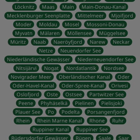
Löcknitz
Maas
Main
Main-Donau-Kanal
Mecklenburger Seenplatte
Mittelmeer
Mjoifjord
Moder
Moldau
Mosel
Mossoni-Donau
Myvatn
Mälaren
Möllensee
Müggelsee
Müritz
Naab
Naeröyfjord
Narew
Neckar
Netze
Neuendorfer See
Niederländische Gewässer
Niederneuendorfer See
Nitsijärvi
Nogat
Nordatlantik
Nordsee
Novigrader Meer
Oberländischer Kanal
Oder
Oder-Havel-Kanal
Oder-Spree-Kanal
Orivesi
Oslofjord
Oste
Ostsee
Partwitzer See
Peene
Phyhäselkä
Pielinen
Pielisjoki
Plauer See
Po
Podelta
Porsangenfjord
Rhein
Rhein Marne Kanal
Rhone
Ruhr
Ruppiner Kanal
Ruppiner See
Rüdersdorfer Gewässer
Rügen
Saale
Saar