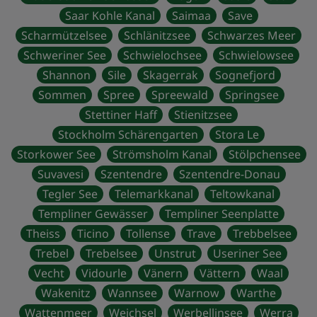
Saar Kohle Kanal
Saimaa
Save
Scharmützelsee
Schlänitzsee
Schwarzes Meer
Schweriner See
Schwielochsee
Schwielowsee
Shannon
Sile
Skagerrak
Sognefjord
Sommen
Spree
Spreewald
Springsee
Stettiner Haff
Stienitzsee
Stockholm Schärengarten
Stora Le
Storkower See
Strömsholm Kanal
Stölpchensee
Suvavesi
Szentendre
Szentendre-Donau
Tegler See
Telemarkkanal
Teltowkanal
Templiner Gewässer
Templiner Seenplatte
Theiss
Ticino
Tollense
Trave
Trebbelsee
Trebel
Trebelsee
Unstrut
Useriner See
Vecht
Vidourle
Vänern
Vättern
Waal
Wakenitz
Wannsee
Warnow
Warthe
Wattenmeer
Weichsel
Werbellinsee
Werra