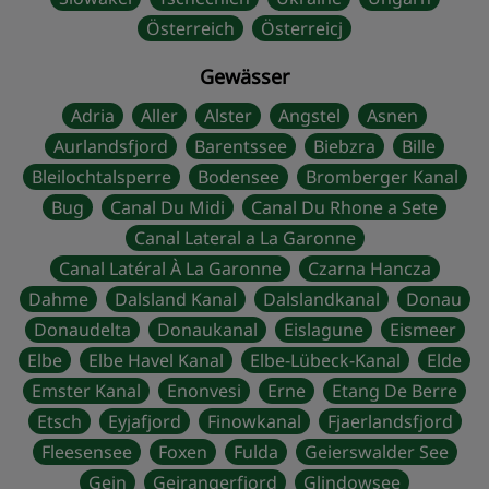
Österreich
Österreicj
Gewässer
Adria
Aller
Alster
Angstel
Asnen
Aurlandsfjord
Barentssee
Biebzra
Bille
Bleilochtalsperre
Bodensee
Bromberger Kanal
Bug
Canal Du Midi
Canal Du Rhone a Sete
Canal Lateral a La Garonne
Canal Latéral À La Garonne
Czarna Hancza
Dahme
Dalsland Kanal
Dalslandkanal
Donau
Donaudelta
Donaukanal
Eislagune
Eismeer
Elbe
Elbe Havel Kanal
Elbe-Lübeck-Kanal
Elde
Emster Kanal
Enonvesi
Erne
Etang De Berre
Etsch
Eyjafjord
Finowkanal
Fjaerlandsfjord
Fleesensee
Foxen
Fulda
Geierswalder See
Gein
Geirangerfjord
Glindowsee